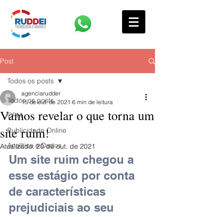
Post
Todos os posts
agenciarudder
Todos os posts
15 de out. de 2021
6 min de leitura
Vamos revelar o que torna um
CRM
site ruim!
Publicidade Online
Analítica e Dados
Atualizado:
20 de out. de 2021
Um site ruim chegou a 
esse estágio por conta 
de características 
prejudiciais ao seu 